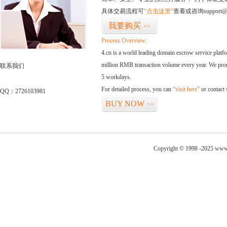
具体交易流程可
“点击这里”
查看或咨询support@
我要购买
>>
Process Overview:
4.cn is a world leading domain escrow service plat
million RMB transaction volume every year. We promi
联系我们
5 workdays.
For detailed process, you can
“visit here”
or contact
QQ：2726103981
BUY NOW
>>
Copyright © 1998 -2025 www.