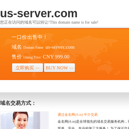
us-server.com
您正在访问的域名可以转让!This domain name is for sale!
一口价出售中！
域名
us-server.com
Domain Name:
售价
CNY 999.00
Listing Price:
立即购买
BUY NOW
>>
>>
域名交易方式：
通过金名网(4.cn) 中介交易
金名网(4.cn)是全球领先的域名交易服务机
简单、安全、专业的第三方服务！ 为了保证交